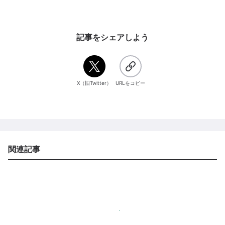
記事をシェアしよう
X（旧Twitter）
URLをコピー
関連記事