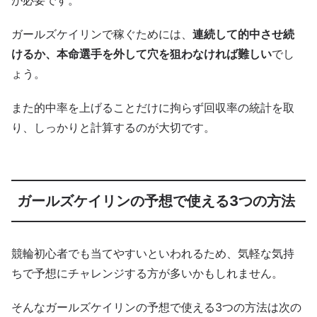
ガールズケイリンで稼ぐためには、
連続して的中させ続
けるか、本命選手を外して穴を狙わなければ難しい
でし
ょう。
また的中率を上げることだけに拘らず回収率の統計を取
り、しっかりと計算するのが大切です。
ガールズケイリンの予想で使える3つの方法
競輪初心者でも当てやすいといわれるため、気軽な気持
ちで予想にチャレンジする方が多いかもしれません。
そんなガールズケイリンの予想で使える3つの方法は次の