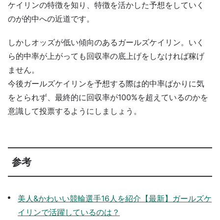
ケイリンの特徴を知り、特徴を活かした予想をしていく
のが的中への近道です。
しかしオッズが低い傾向のあるガールズケイリン。いく
ら的中率が上がっても回収率の底上げをしなければ稼げ
ません。
今後ガールズケイリンを予想する際は的中率ばかりに気
をとられず、最終的に回収率が100%を超えているのかを
意識して投票するようにしましょう。
参考
美人&かわいい競輪選手16人を紹介【最新】ガールズケ
イリンで活躍しているのは？