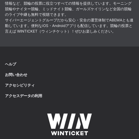
情報など、競輪の投票に役立つすべての情報を提供しています。モーニング
競輪やナイター競輪、ミッドナイト競輪、ガールズケイリンなど全国の競輪
のライブ中継も無料で視聴できます。
サイバーエージェントグループだから安心・安全の運営体制でABEMAとも連
動しています。便利なiOS・Androidアプリも配信しています。競輪の投票と
言えば WINTICKET（ウィンチケット）！ぜひお楽しみください。
ヘルプ
お問い合わせ
アクセシビリティ
アクセスデータの利用