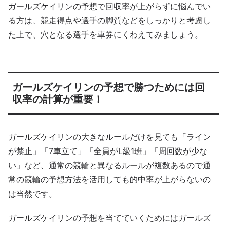
ガールズケイリンの予想で回収率が上がらずに悩んでい
る方は、競走得点や選手の脚質などをしっかりと考慮し
た上で、穴となる選手を車券にくわえてみましょう。
ガールズケイリンの予想で勝つためには回
収率の計算が重要！
ガールズケイリンの大きなルールだけを見ても「ライン
が禁止」「7車立て」「全員がL級1班」「周回数が少な
い」など、通常の競輪と異なるルールが複数あるので通
常の競輪の予想方法を活用しても的中率が上がらないの
は当然です。
ガールズケイリンの予想を当てていくためにはガールズ