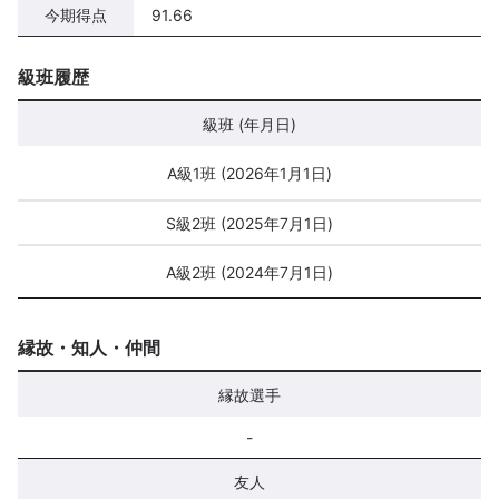
今期得点
91.66
級班履歴
級班 (年月日)
A級1班
(
2026年1月1日
)
S級2班
(
2025年7月1日
)
A級2班
(
2024年7月1日
)
縁故・知人・仲間
縁故選手
-
友人