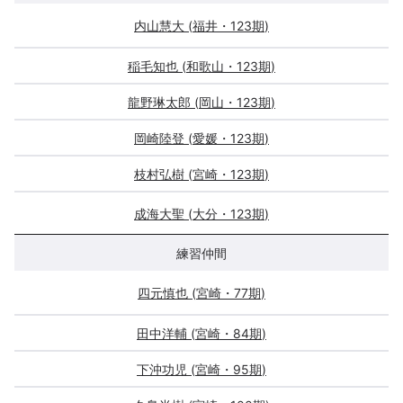
内山慧大
(
福井
・123期
)
稲毛知也
(
和歌山
・123期
)
龍野琳太郎
(
岡山
・123期
)
岡崎陸登
(
愛媛
・123期
)
枝村弘樹
(
宮崎
・123期
)
成海大聖
(
大分
・123期
)
練習仲間
四元慎也
(
宮崎
・77期
)
田中洋輔
(
宮崎
・84期
)
下沖功児
(
宮崎
・95期
)