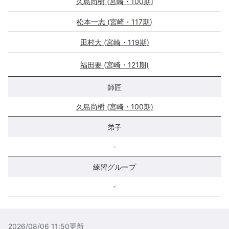
久島尚樹
(
宮崎
・100期
)
松本一志
(
宮崎
・117期
)
田村大
(
宮崎
・119期
)
福田要
(
宮崎
・121期
)
師匠
久島尚樹
(
宮崎
・100期
)
弟子
-
練習グループ
-
2026/08/06 11:50
更新