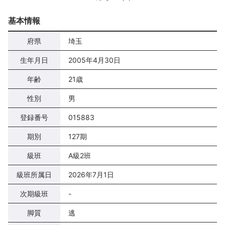
基本情報
府県
埼玉
生年月日
2005年4月30日
年齢
21歳
性別
男
登録番号
015883
期別
127期
級班
A級2班
級班所属日
2026年7月1日
次期級班
-
脚質
逃