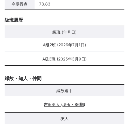
今期得点
78.83
級班履歴
級班 (年月日)
A級2班
(
2026年7月1日
)
A級3班
(
2025年3月9日
)
縁故・知人・仲間
縁故選手
吉田勇人
(
埼玉
・86期
)
友人