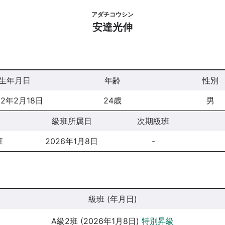
アダチコウシン
安達光伸
生年月日
年齢
性別
02年2月18日
24歳
男
級班所属日
次期級班
班
2026年1月8日
-
級班 (年月日)
A級2班
(
2026年1月8日
)
特別昇級