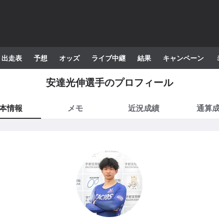
出走表
予想
オッズ
ライブ中継
結果
キャンペーン
安達光伸
選手のプロフィール
本情報
メモ
近況成績
通算