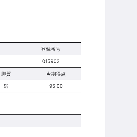
登録番号
015902
脚質
今期得点
逃
95.00