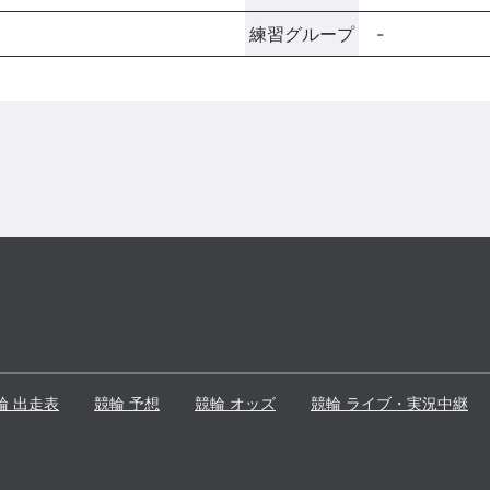
練習グループ
-
輪 出走表
競輪 予想
競輪 オッズ
競輪 ライブ・実況中継