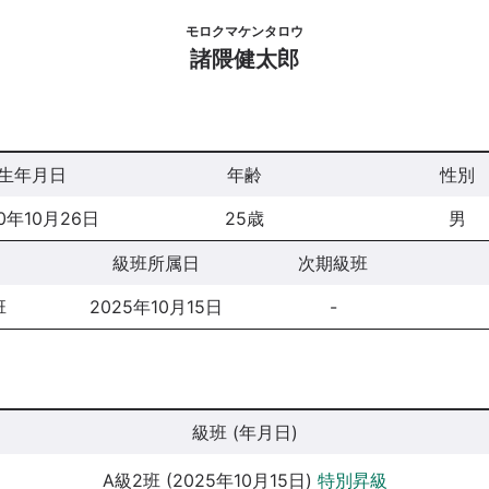
モロクマケンタロウ
諸隈健太郎
生年月日
年齢
性別
00年10月26日
25歳
男
級班所属日
次期級班
班
2025年10月15日
-
級班 (年月日)
A級2班
(
2025年10月15日
)
特別昇級