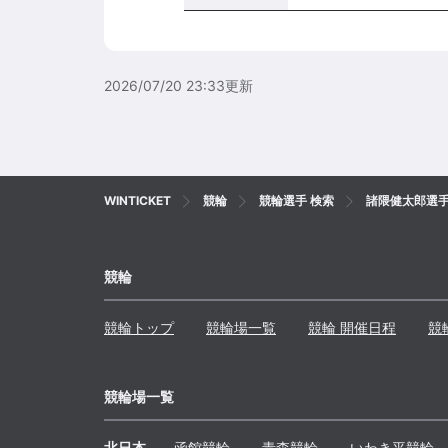
2026/07/20 23:33
更新
WINTICKET
競輪
競輪選手 検索
諸隈健太郎選
競輪
競輪トップ
競輪場一覧
競輪 開催日程
競
競輪場一覧
北日本
函館
競輪
青森
競輪
いわき平
競輪