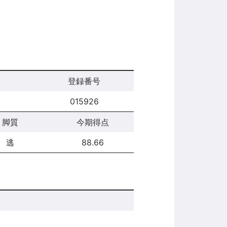
登録番号
015926
脚質
今期得点
逃
88.66