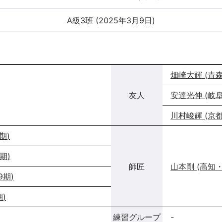
A級3班
(
2025年3月9日
)
畑崎大輝
(
青
友人
安達光伸
(
岐
川村峻輝
(
京
5期
)
0期
)
師匠
山本剛
(
高知
・
9期
)
期
)
練習グループ
-