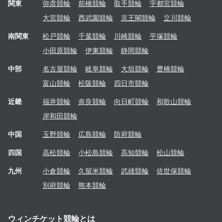
関東
弥彦
競輪
前橋
競輪
取手
競輪
宇都宮
競輪
大宮
競輪
西武園
競輪
京王閣
競輪
立川
競輪
南関東
松戸
競輪
千葉
競輪
川崎
競輪
平塚
競輪
小田原
競輪
伊東
競輪
静岡
競輪
中部
名古屋
競輪
岐阜
競輪
大垣
競輪
豊橋
競輪
富山
競輪
松阪
競輪
四日市
競輪
近畿
福井
競輪
奈良
競輪
向日町
競輪
和歌山
競輪
岸和田
競輪
中国
玉野
競輪
広島
競輪
防府
競輪
四国
高松
競輪
小松島
競輪
高知
競輪
松山
競輪
九州
小倉
競輪
久留米
競輪
武雄
競輪
佐世保
競輪
別府
競輪
熊本
競輪
ウィンチケット競輪とは