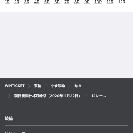
1
R
2
R
3
R
4
R
5
R
6
R
7
R
8
R
9
R
10
R
11
R
12R
WINTICKET
競輪
小倉競輪
結果
朝日新聞社杯競輪祭（2020年11月22日）
12レース
競輪