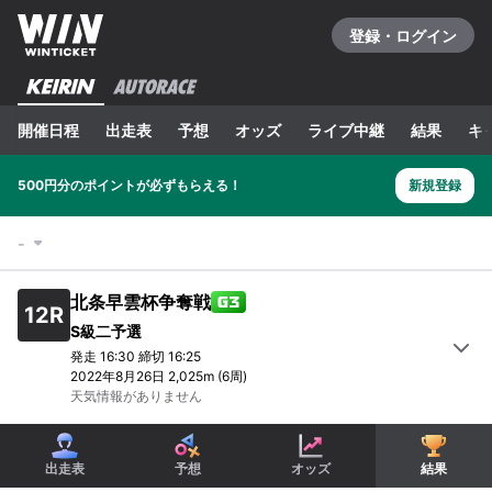
登録・ログイン
開催日程
出走表
予想
オッズ
ライブ中継
結果
キ
500円分のポイントが必ずもらえる！
新規登録
-
北条早雲杯争奪戦
12
R
S級二予選
発走
16:30
締切
16:25
2022年8月26日
2,025m
(6周)
天気情報がありません
1
R
2
R
3
R
4
R
5
R
6
R
S級選抜
S級選抜
S級選抜
S級選抜
S級選抜
S級二
出走表
予想
オッズ
結果
レース結果
一覧をみる