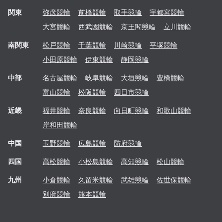
関東
弥彦
競輪
前橋
競輪
取手
競輪
宇都宮
競輪
大宮
競輪
西武園
競輪
京王閣
競輪
立川
競輪
南関東
松戸
競輪
千葉
競輪
川崎
競輪
平塚
競輪
小田原
競輪
伊東
競輪
静岡
競輪
中部
名古屋
競輪
岐阜
競輪
大垣
競輪
豊橋
競輪
富山
競輪
松阪
競輪
四日市
競輪
近畿
福井
競輪
奈良
競輪
向日町
競輪
和歌山
競輪
岸和田
競輪
中国
玉野
競輪
広島
競輪
防府
競輪
四国
高松
競輪
小松島
競輪
高知
競輪
松山
競輪
九州
小倉
競輪
久留米
競輪
武雄
競輪
佐世保
競輪
別府
競輪
熊本
競輪