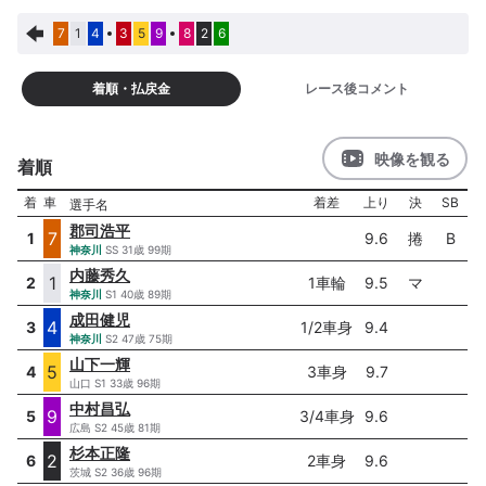
7
1
4
3
5
9
8
2
6
着順・払戻金
レース後コメント
映像を観る
着順
着
車
着差
上り
決
SB
選手名
郡司浩平
7
1
9.6
捲
B
神奈川
SS 31歳 99期
内藤秀久
1
2
1車輪
9.5
マ
神奈川
S1 40歳 89期
成田健児
4
3
1/2車身
9.4
神奈川
S2 47歳 75期
山下一輝
5
4
3車身
9.7
山口
S1 33歳 96期
中村昌弘
9
5
3/4車身
9.6
広島
S2 45歳 81期
杉本正隆
2
6
2車身
9.6
茨城
S2 36歳 96期