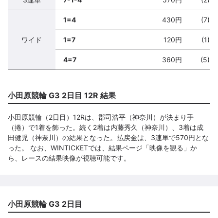
1=4
430
円
(7)
ワイド
1=7
120
円
(1)
4=7
360
円
(5)
小田原競輪 G3 2日目 12R 結果
小田原競輪（2日目）12Rは、郡司浩平（神奈川）が決まり手
（捲）で1着を飾った。続く2着は内藤秀久（神奈川）、3着は成
田健児（神奈川）の結果となった。払戻金は、3連単で570円とな
った。 なお、WINTICKETでは、結果ページ「映像を観る」か
ら、レースの結果映像が視聴可能です。
小田原競輪 G3 2日目