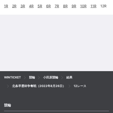
1
R
2
R
3
R
4
R
5
R
6
R
7
R
8
R
9
R
10
R
11
R
12R
WINTICKET
競輪
小田原競輪
結果
北条早雲杯争奪戦（2022年8月26日）
12レース
競輪