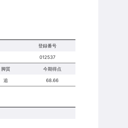
登録番号
012537
脚質
今期得点
追
68.66