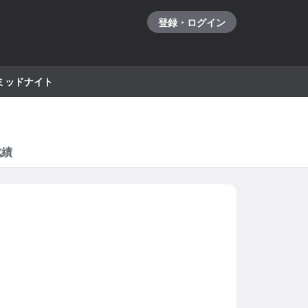
登録・ログイン
ミッドナイト
成績