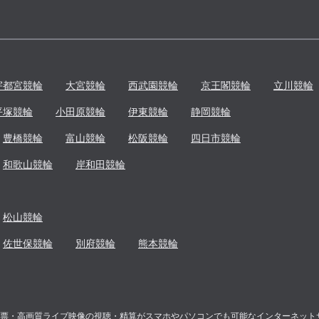
宇都宮
競輪
大宮
競輪
西武園
競輪
京王閣
競輪
立川
競輪
平塚
競輪
小田原
競輪
伊東
競輪
静岡
競輪
豊橋
競輪
富山
競輪
松阪
競輪
四日市
競輪
和歌山
競輪
岸和田
競輪
松山
競輪
佐世保
競輪
別府
競輪
熊本
競輪
のネット投票・高画質ライブ映像の視聴・精算がスマホやパソコンでも可能なインターネッ