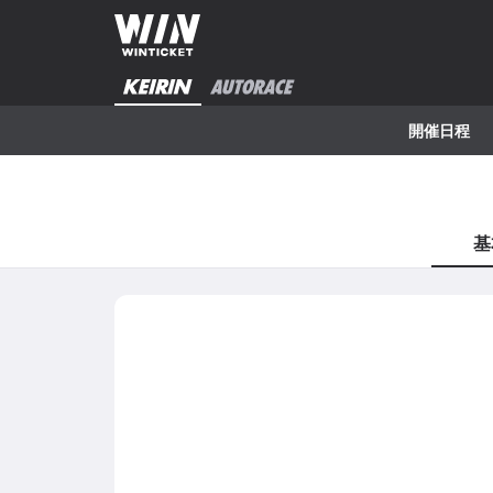
開催日程
基