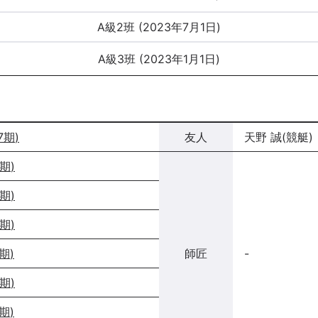
A級2班
(
2023年7月1日
)
A級3班
(
2023年1月1日
)
7期
)
友人
天野 誠(競艇)
8期
)
2期
)
3期
)
7期
)
師匠
-
2期
)
6期
)