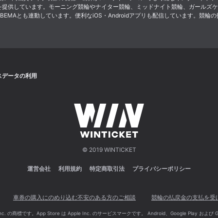
を提供しています。モーニング競輪やナイター競輪、ミッドナイト競輪、ガールズケ
MAとも連動しています。便利なiOS・Androidアプリも配信しています。競輪の投
スデータの利用
© 2019 WINTICKET
運営会社
利用規約
特定商取引法
プライバシーポリシー
車券の購入にのめり込む不安のある方のご相談
競輪の払戻金の支払を受
 の商標です。App Store は Apple Inc. のサービスマークです。 Android、Google Play および G