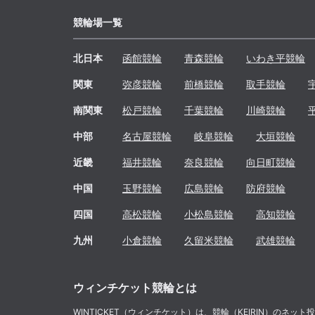
競輪場一覧
北日本
函館
競輪
青森
競輪
いわき平
競輪
関東
弥彦
競輪
前橋
競輪
取手
競輪
南関東
松戸
競輪
千葉
競輪
川崎
競輪
中部
名古屋
競輪
岐阜
競輪
大垣
競輪
近畿
福井
競輪
奈良
競輪
向日町
競輪
中国
玉野
競輪
広島
競輪
防府
競輪
四国
高松
競輪
小松島
競輪
高知
競輪
九州
小倉
競輪
久留米
競輪
武雄
競輪
ウィンチケット競輪とは
WINTICKET（ウィンチケット）は、競輪（KEIRIN）