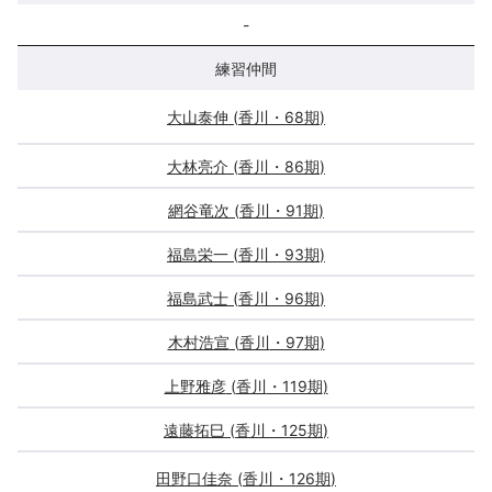
-
練習仲間
大山泰伸
(
香川
・68期
)
大林亮介
(
香川
・86期
)
網谷竜次
(
香川
・91期
)
福島栄一
(
香川
・93期
)
福島武士
(
香川
・96期
)
木村浩宣
(
香川
・97期
)
上野雅彦
(
香川
・119期
)
遠藤拓巳
(
香川
・125期
)
田野口佳奈
(
香川
・126期
)