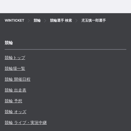
WINTICKET
競輪
競輪選手 検索
児玉慎一郎選手
競輪
競輪トップ
競輪場一覧
競輪 開催日程
競輪 出走表
競輪 予想
競輪 オッズ
競輪 ライブ・実況中継