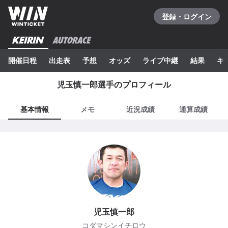
登録・ログイン
開催日程
出走表
予想
オッズ
ライブ中継
結果
キ
児玉慎一郎
選手のプロフィール
基本情報
メモ
近況成績
通算成績
児玉慎一郎
コダマシンイチロウ