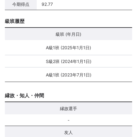
今期得点
92.77
級班履歴
級班 (年月日)
A級1班
(
2025年1月1日
)
S級2班
(
2024年1月1日
)
A級1班
(
2023年7月1日
)
縁故・知人・仲間
縁故選手
-
友人