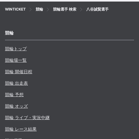
WINTICKET
競輪
競輪選手 検索
八谷誠賢選手
競輪
競輪トップ
競輪場一覧
競輪 開催日程
競輪 出走表
競輪 予想
競輪 オッズ
競輪 ライブ・実況中継
競輪 レース結果