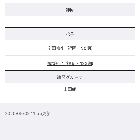
師匠
-
弟子
室田崇史
(
福岡
・98期
)
堀越翔己
(
福岡
・123期
)
練習グループ
山田組
2026/08/02 11:55
更新