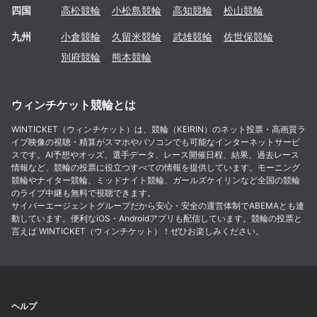
四国
高松
競輪
小松島
競輪
高知
競輪
松山
競輪
九州
小倉
競輪
久留米
競輪
武雄
競輪
佐世保
競輪
別府
競輪
熊本
競輪
ウィンチケット競輪とは
WINTICKET（ウィンチケット）は、競輪（KEIRIN）のネット投票・高画質ラ
イブ映像の視聴・精算がスマホやパソコンでも可能なインターネットサービ
スです。AI予想やオッズ、選手データ、レース開催日程、結果、過去レース
情報など、競輪の投票に役立つすべての情報を提供しています。モーニング
競輪やナイター競輪、ミッドナイト競輪、ガールズケイリンなど全国の競輪
のライブ中継も無料で視聴できます。
サイバーエージェントグループだから安心・安全の運営体制でABEMAとも連
動しています。便利なiOS・Androidアプリも配信しています。競輪の投票と
言えば WINTICKET（ウィンチケット）！ぜひお楽しみください。
ヘルプ