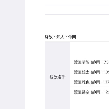
縁故・知人・仲間
渡邉晴智
(
静岡
・7
渡邉雄太
(
静岡
・10
縁故選手
渡邉雅也
(
静岡
・11
渡邉栞奈
(
静岡
・12