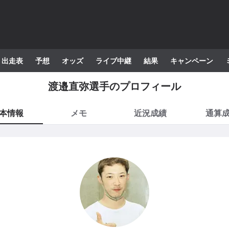
出走表
予想
オッズ
ライブ中継
結果
キャンペーン
渡邉直弥
選手のプロフィール
本情報
メモ
近況成績
通算