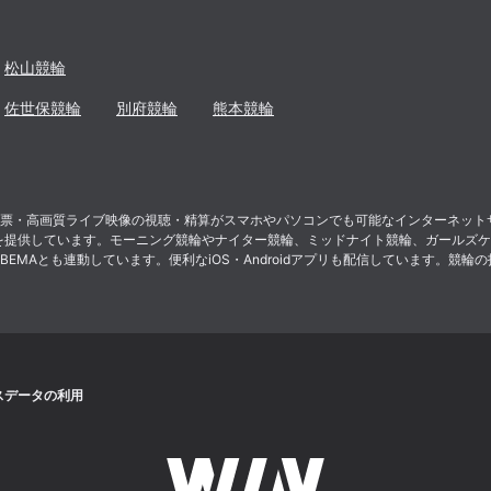
松山
競輪
佐世保
競輪
別府
競輪
熊本
競輪
のネット投票・高画質ライブ映像の視聴・精算がスマホやパソコンでも可能なインターネッ
を提供しています。モーニング競輪やナイター競輪、ミッドナイト競輪、ガールズケ
MAとも連動しています。便利なiOS・Androidアプリも配信しています。競輪の投
スデータの利用