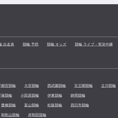
輪 出走表
競輪 予想
競輪 オッズ
競輪 ライブ・実況中継
宇都宮
競輪
大宮
競輪
西武園
競輪
京王閣
競輪
立川
競輪
平塚
競輪
小田原
競輪
伊東
競輪
静岡
競輪
豊橋
競輪
富山
競輪
松阪
競輪
四日市
競輪
和歌山
競輪
岸和田
競輪