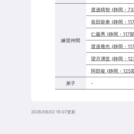
渡邉晴智
(
静岡
・7
長田龍拳
(
静岡
・11
仁藤秀
(
静岡
・117
練習仲間
渡邉雅也
(
静岡
・11
望月湧世
(
静岡
・12
阿部俊
(
静岡
・125
弟子
-
2026/08/02 16:07
更新