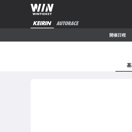
開催日程
基