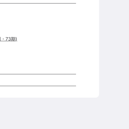
岡
・73期
)