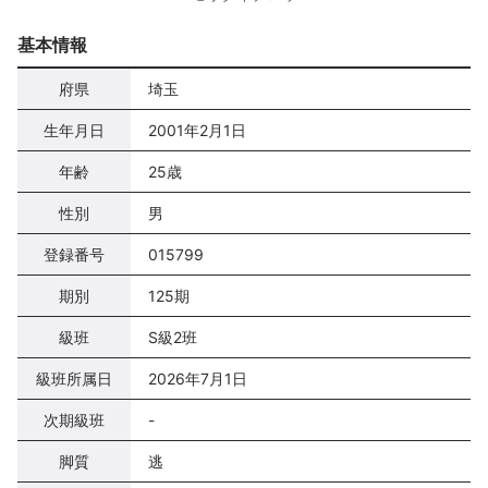
基本情報
府県
埼玉
生年月日
2001年2月1日
年齢
25歳
性別
男
登録番号
015799
期別
125期
級班
S級2班
級班所属日
2026年7月1日
次期級班
-
脚質
逃