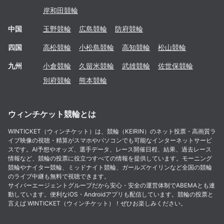
岸和田
競輪
中国
玉野
競輪
広島
競輪
防府
競輪
四国
高松
競輪
小松島
競輪
高知
競輪
松山
競輪
九州
小倉
競輪
久留米
競輪
武雄
競輪
佐世保
競輪
別府
競輪
熊本
競輪
ウィンチケット競輪とは
WINTICKET（ウィンチケット）は、競輪（KEIRIN）のネット投票・高画質ラ
イブ映像の視聴・精算がスマホやパソコンでも可能なインターネットサービ
スです。AI予想やオッズ、選手データ、レース開催日程、結果、過去レース
情報など、競輪の投票に役立つすべての情報を提供しています。モーニング
競輪やナイター競輪、ミッドナイト競輪、ガールズケイリンなど全国の競輪
のライブ中継も無料で視聴できます。
サイバーエージェントグループだから安心・安全の運営体制でABEMAとも連
動しています。便利なiOS・Androidアプリも配信しています。競輪の投票と
言えば WINTICKET（ウィンチケット）！ぜひお楽しみください。