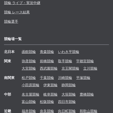
競輪 ライブ・実況中継
競輪 レース結果
競輪選手
競輪場一覧
北日本
函館
競輪
青森
競輪
いわき平
競輪
関東
弥彦
競輪
前橋
競輪
取手
競輪
宇都宮
競輪
大宮
競輪
西武園
競輪
京王閣
競輪
立川
競輪
南関東
松戸
競輪
千葉
競輪
川崎
競輪
平塚
競輪
小田原
競輪
伊東
競輪
静岡
競輪
中部
名古屋
競輪
岐阜
競輪
大垣
競輪
豊橋
競輪
富山
競輪
松阪
競輪
四日市
競輪
近畿
福井
競輪
奈良
競輪
向日町
競輪
和歌山
競輪