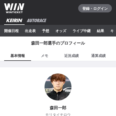
登録・ログイン
開催日程
出走表
予想
オッズ
ライブ中継
結果
キ
森田一郎
選手のプロフィール
基本情報
メモ
近況成績
通算成績
森田一郎
モリタイチロウ