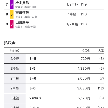
松本貴治
9
7
1/2車身
11.9
愛媛
S1 26歳 111期
吉田拓矢
5
8
1車輪
11.6
茨城
S1 25歳 107期
山田庸平
8
9
1/2車輪
11.8
佐賀
S1 33歳 94期
払戻金
賭け式
払戻金
人気
2枠複
3=5
720
円
(3)
2枠単
3-5
1,380
円
(5)
2車複
3=6
2,060
円
(7)
2車単
3-6
3,030
円
(12)
3連複
2=3=6
2,170
円
(5)
3連単
3-6-2
8,000
円
(14)