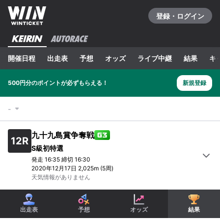
登録・ログイン
開催日程
出走表
予想
オッズ
ライブ中継
結果
キ
500円分のポイントが必ずもらえる！
新規登録
-
九十九島賞争奪戦
12
R
S級初特選
発走
16:35
締切
16:30
2020年12月17日
2,025m
(5周)
天気情報がありません
1
R
2
R
3
R
4
R
5
R
6
R
S級一予選
S級一予選
S級一予選
S級一予選
S級一予選
S級一
出走表
予想
オッズ
結果
レース結果
一覧をみる