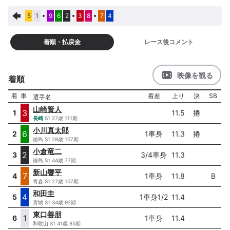
5
1
9
6
2
3
8
7
4
着順・払戻金
レース後コメント
映像を観る
着順
着
車
着差
上り
決
SB
選手名
山崎賢人
3
1
11.5
捲
長崎
S1 27歳 111期
小川真太郎
6
2
1車身
11.3
捲
徳島
S1 28歳 107期
小倉竜二
2
3
3/4車身
11.3
徳島
S1 44歳 77期
新山響平
7
4
1車身
11.8
B
青森
S1 27歳 107期
和田圭
4
5
1車身1/2
11.4
宮城
S1 34歳 92期
東口善朋
1
6
1車身
11.4
和歌山
S1 41歳 85期