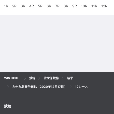
1
R
2
R
3
R
4
R
5
R
6
R
7
R
8
R
9
R
10
R
11
R
12R
WINTICKET
競輪
佐世保競輪
結果
九十九島賞争奪戦（2020年12月17日）
12レース
競輪