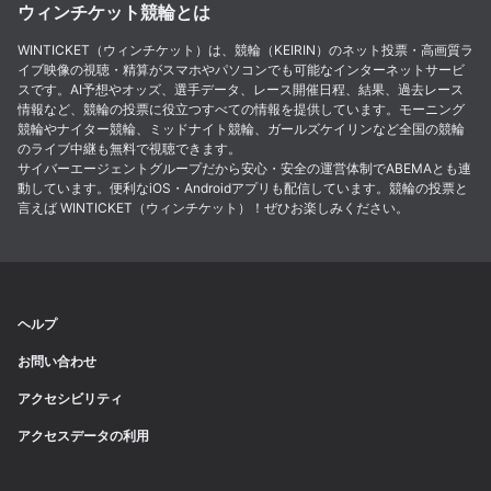
ウィンチケット競輪とは
WINTICKET（ウィンチケット）は、競輪（KEIRIN）のネット投票・高画質ラ
イブ映像の視聴・精算がスマホやパソコンでも可能なインターネットサービ
スです。AI予想やオッズ、選手データ、レース開催日程、結果、過去レース
情報など、競輪の投票に役立つすべての情報を提供しています。モーニング
競輪やナイター競輪、ミッドナイト競輪、ガールズケイリンなど全国の競輪
のライブ中継も無料で視聴できます。
サイバーエージェントグループだから安心・安全の運営体制でABEMAとも連
動しています。便利なiOS・Androidアプリも配信しています。競輪の投票と
言えば WINTICKET（ウィンチケット）！ぜひお楽しみください。
ヘルプ
お問い合わせ
アクセシビリティ
アクセスデータの利用