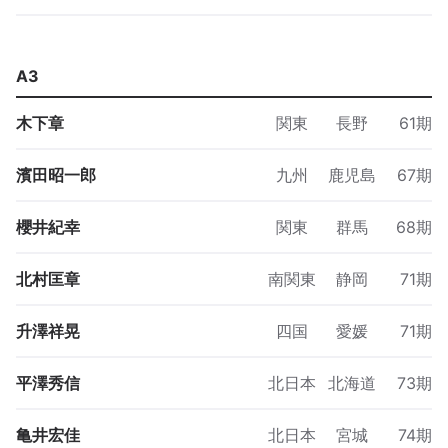
A3
木下章
関東
長野
61期
濱田昭一郎
九州
鹿児島
67期
櫻井紀幸
関東
群馬
68期
北村匡章
南関東
静岡
71期
升澤祥晃
四国
愛媛
71期
平澤秀信
北日本
北海道
73期
亀井宏佳
北日本
宮城
74期