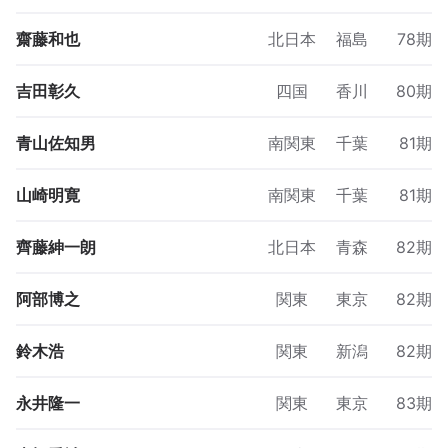
齋藤和也
北日本
福島
78期
吉田彰久
四国
香川
80期
青山佐知男
南関東
千葉
81期
山崎明寛
南関東
千葉
81期
齊藤紳一朗
北日本
青森
82期
阿部博之
関東
東京
82期
鈴木浩
関東
新潟
82期
永井隆一
関東
東京
83期