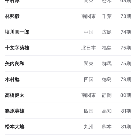
中村淳
関東
栃木
69期
林邦彦
南関東
千葉
73期
塩川真一郎
中国
広島
74期
十文字菊雄
北日本
福島
75期
矢内良和
関東
群馬
75期
木村勉
四国
徳島
79期
高橋健太
南関東
静岡
80期
篠原英雄
四国
高知
81期
松本大地
九州
熊本
81期