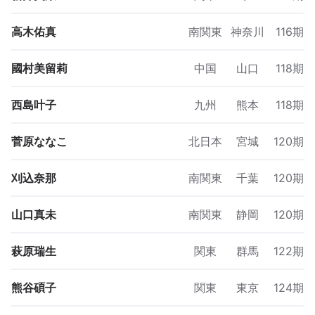
高木佑真
南関東
神奈川
116期
國村美留莉
中国
山口
118期
西島叶子
九州
熊本
118期
菅原ななこ
北日本
宮城
120期
刈込奈那
南関東
千葉
120期
山口真未
南関東
静岡
120期
萩原瑞生
関東
群馬
122期
熊谷碩子
関東
東京
124期