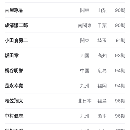
古屋琢晶
関東
山梨
90期
成清謙二郎
南関東
千葉
90期
小田倉勇二
関東
埼玉
91期
坂田章
四国
高知
93期
桶谷明誉
中国
広島
94期
是永幸寛
九州
福岡
94期
相笠翔太
北日本
福島
96期
中村健志
九州
熊本
96期