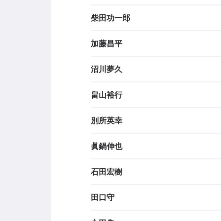
柴田功一郎
加藤昌平
沼川夢久
畠山裕行
別所英幸
眞鍋伸也
石田宏樹
田口守