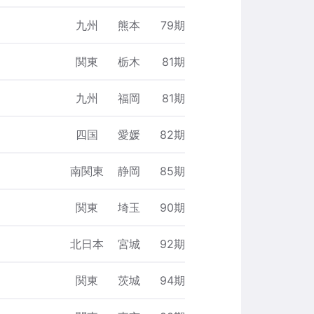
九州
熊本
79期
関東
栃木
81期
九州
福岡
81期
四国
愛媛
82期
南関東
静岡
85期
関東
埼玉
90期
北日本
宮城
92期
関東
茨城
94期