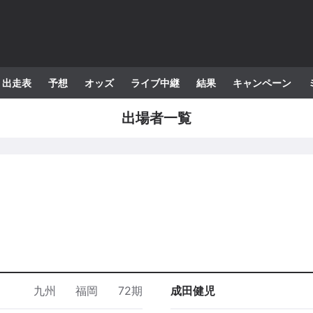
出走表
予想
オッズ
ライブ中継
結果
キャンペーン
出場者一覧
日
九州
福岡
72期
成田健児