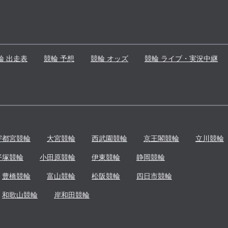
輪 出走表
競輪 予想
競輪 オッズ
競輪 ライブ・実況中継
宇都宮
競輪
大宮
競輪
西武園
競輪
京王閣
競輪
立川
競輪
平塚
競輪
小田原
競輪
伊東
競輪
静岡
競輪
豊橋
競輪
富山
競輪
松阪
競輪
四日市
競輪
和歌山
競輪
岸和田
競輪