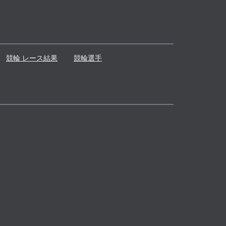
競輪 レース結果
競輪選手