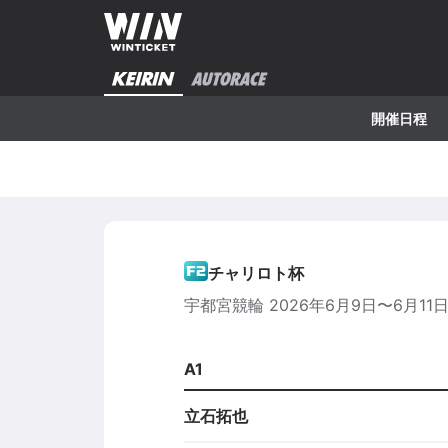
開催日程
チャリロト杯
宇都宮
競輪
2026年6月9日
〜
6月11
A1
立石拓也