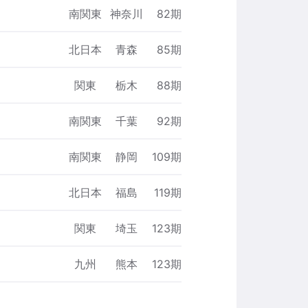
南関東
神奈川
82期
北日本
青森
85期
関東
栃木
88期
南関東
千葉
92期
南関東
静岡
109期
北日本
福島
119期
関東
埼玉
123期
九州
熊本
123期