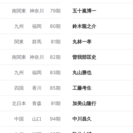
南関東
神奈川
79期
五十嵐博一
九州
福岡
80期
鈴木龍之介
関東
群馬
81期
丸林一孝
南関東
神奈川
82期
曽我部匡史
九州
福岡
83期
丸山勝也
四国
香川
85期
工藤考生
北日本
青森
91期
加美山隆行
中国
山口
94期
中川昌久