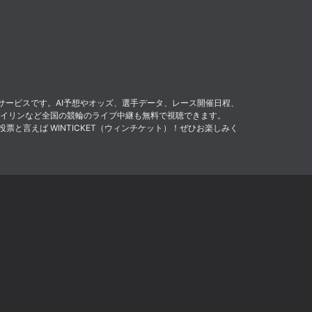
トサービスです。AI予想やオッズ、選手データ、レース開催日程、
イリンなど全国の競輪のライブ中継も無料で視聴できます。
票と言えば WINTICKET（ウィンチケット）！ぜひお楽しみく