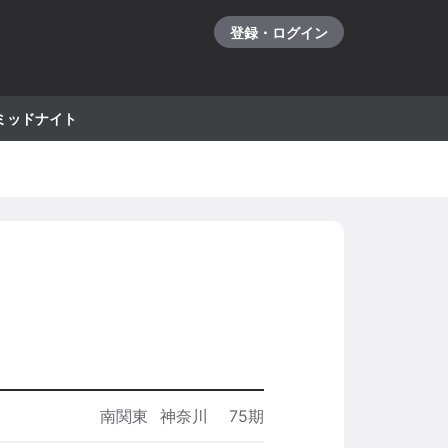
登録・ログイン
ミッドナイト
南関東
神奈川
75期