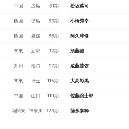
中国
広島
81期
松坂英司
四国
徳島
83期
小橋秀幸
四国
愛媛
86期
阿久津修
関東
新潟
92期
須藤誠
九州
福岡
97期
遠藤勝弥
関東
埼玉
115期
大高彰馬
中国
山口
119期
佐藤譲士郎
南関東
神奈川
123期
徳永泰粋