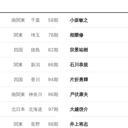
南関東
千葉
58期
小坂敏之
関東
埼玉
78期
相樂修
四国
徳島
82期
宗景祐樹
関東
新潟
86期
石川恭規
四国
香川
94期
片折勇輝
南関東
神奈川
96期
戸伏康夫
北日本
北海道
97期
大越啓介
関東
長野
98期
井上将志