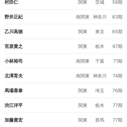
村田仁
関東
茨城
58期
野井正紀
南関東
神奈川
63期
乙川高徳
関東
東京
65期
宮原貴之
関東
栃木
67期
小林裕司
南関東
千葉
71期
北澤育夫
南関東
神奈川
74期
馬場喜泰
関東
埼玉
76期
渋江洋平
関東
栃木
77期
加藤貴宏
関東
群馬
77期