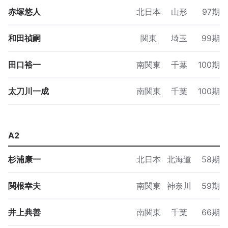
赤塚悠人
北日本
山形
97期
和田禎嗣
関東
埼玉
99期
田口裕一
南関東
千葉
100期
太刀川一成
南関東
千葉
100期
A2
杉浦康一
北日本
北海道
58期
関根幸夫
南関東
神奈川
59期
井上典善
南関東
千葉
66期