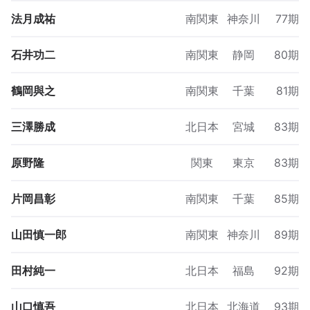
法月成祐
南関東
神奈川
77期
石井功二
南関東
静岡
80期
鶴岡與之
南関東
千葉
81期
三澤勝成
北日本
宮城
83期
原野隆
関東
東京
83期
片岡昌彰
南関東
千葉
85期
山田慎一郎
南関東
神奈川
89期
田村純一
北日本
福島
92期
山口慎吾
北日本
北海道
93期