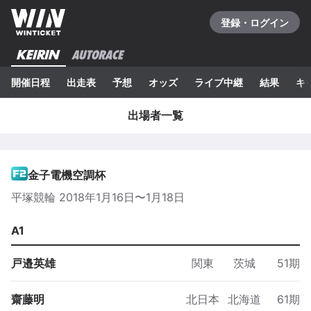
登録・ログイン
開催日程
出走表
予想
オッズ
ライブ中継
結果
キ
出場者一覧
金子電機空調杯
平塚
競輪
2018年1月16日
〜
1月18日
A1
戸邉英雄
関東
茨城
51期
齋藤明
北日本
北海道
61期