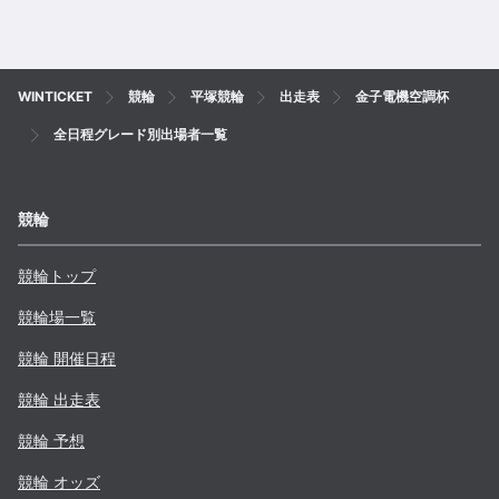
WINTICKET
競輪
平塚競輪
出走表
金子電機空調杯
全日程グレード別出場者一覧
競輪
競輪トップ
競輪場一覧
競輪 開催日程
競輪 出走表
競輪 予想
競輪 オッズ