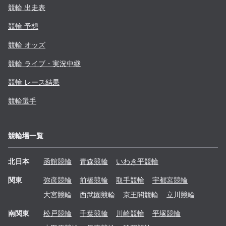
競輪 出走表
競輪 予想
競輪 オッズ
競輪 ライブ・実況中継
競輪 レース結果
競輪選手
競輪場一覧
北日本
函館
競輪
青森
競輪
いわき平
競輪
関東
弥彦
競輪
前橋
競輪
取手
競輪
宇都宮
競輪
大宮
競輪
西武園
競輪
京王閣
競輪
立川
競輪
南関東
松戸
競輪
千葉
競輪
川崎
競輪
平塚
競輪