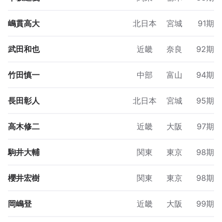
嶋貫高大
北日本
宮城
91期
武田和也
近畿
奈良
92期
竹田慎一
中部
富山
94期
長田彰人
北日本
宮城
95期
高木修二
近畿
大阪
97期
駒井大輔
関東
東京
98期
櫻井宏樹
関東
東京
98期
岡嶋登
近畿
大阪
99期