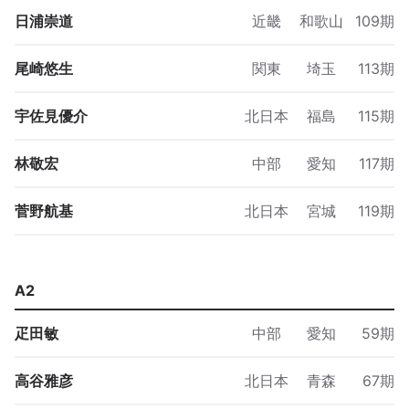
日浦崇道
近畿
和歌山
109期
尾崎悠生
関東
埼玉
113期
宇佐見優介
北日本
福島
115期
林敬宏
中部
愛知
117期
菅野航基
北日本
宮城
119期
A2
疋田敏
中部
愛知
59期
高谷雅彦
北日本
青森
67期