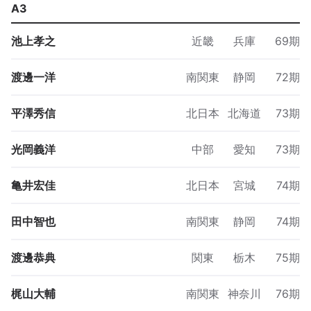
A3
池上孝之
近畿
兵庫
69期
渡邊一洋
南関東
静岡
72期
平澤秀信
北日本
北海道
73期
光岡義洋
中部
愛知
73期
亀井宏佳
北日本
宮城
74期
田中智也
南関東
静岡
74期
渡邊恭典
関東
栃木
75期
梶山大輔
南関東
神奈川
76期