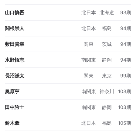
山口慎吾
北日本
北海道
93期
関根崇人
北日本
福島
94期
薮田貴幸
関東
茨城
94期
水野悟志
南関東
静岡
94期
長沼謙太
関東
東京
99期
奥原亨
南関東
神奈川
103期
田中誇士
南関東
静岡
103期
鈴木豪
北日本
福島
105期