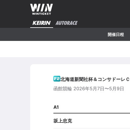
開催日程
北海道新聞社杯＆コンサドーレＣ
函館
競輪
2026年5月7日
〜
5月9日
A1
坂上忠克