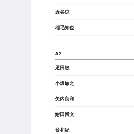
近谷涼
稲毛知也
A2
疋田敏
小坂敏之
矢内良和
鮒田博文
台和紀