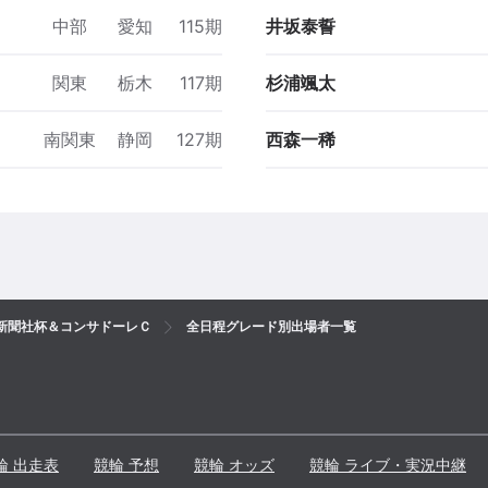
中部
愛知
115期
井坂泰誓
関東
栃木
117期
杉浦颯太
南関東
静岡
127期
西森一稀
新聞社杯＆コンサドーレＣ
全日程グレード別出場者一覧
輪 出走表
競輪 予想
競輪 オッズ
競輪 ライブ・実況中継