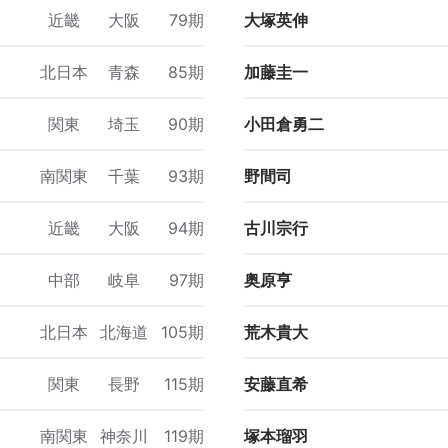
近畿
大阪
79期
大塚英伸
北日本
青森
85期
加藤圭一
関東
埼玉
90期
小田倉勇二
南関東
千葉
93期
野間司
近畿
大阪
94期
古川宗行
中部
岐阜
97期
奥原亨
北日本
北海道
105期
荒木貴大
関東
長野
115期
安藤直希
南関東
神奈川
119期
塚本瑠羽