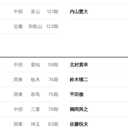
中部
富山
121期
内山慧大
近畿
和歌山
123期
中部
愛知
59期
北村貴幸
関東
栃木
74期
鈴木愼二
関東
群馬
75期
平田徹
中部
三重
79期
鶴岡與之
関東
埼玉
83期
佐藤悦夫