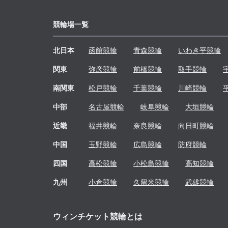
競輪場一覧
北日本
函館
競輪
青森
競輪
いわき平
競輪
関東
弥彦
競輪
前橋
競輪
取手
競輪
南関東
松戸
競輪
千葉
競輪
川崎
競輪
中部
名古屋
競輪
岐阜
競輪
大垣
競輪
近畿
福井
競輪
奈良
競輪
向日町
競輪
中国
玉野
競輪
広島
競輪
防府
競輪
四国
高松
競輪
小松島
競輪
高知
競輪
九州
小倉
競輪
久留米
競輪
武雄
競輪
ウィンチケット競輪とは