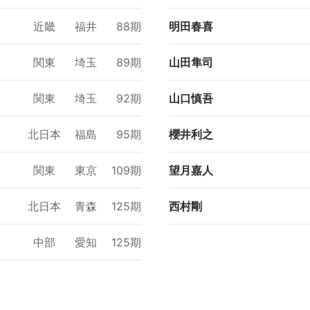
近畿
福井
88期
明田春喜
関東
埼玉
89期
山田隼司
関東
埼玉
92期
山口慎吾
北日本
福島
95期
櫻井利之
関東
東京
109期
望月嘉人
北日本
青森
125期
西村剛
中部
愛知
125期