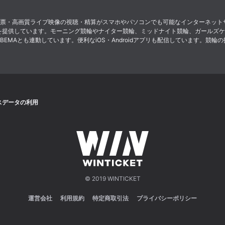
のネット投票・高画質ライブ映像の視聴・精算がスマホやパソコンでも可能なインターネッ
を提供しています。モーニング競輪やナイター競輪、ミッドナイト競輪、ガールズケ
MAとも連動しています。便利なiOS・Androidアプリも配信しています。競輪の投
スデータの利用
© 2019 WINTICKET
運営会社
利用規約
特定商取引法
プライバシーポリシー