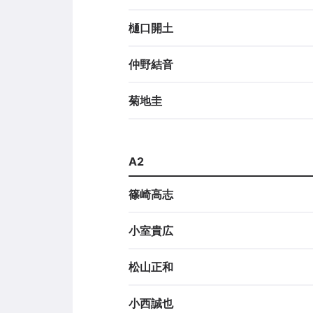
樋口開土
仲野結音
菊地圭
A2
篠崎高志
小室貴広
松山正和
小西誠也