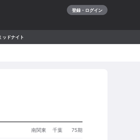
登録・ログイン
ミッドナイト
南関東
千葉
75期