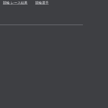
競輪 レース結果
競輪選手