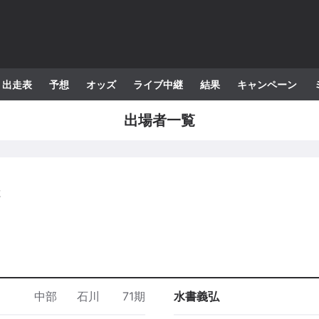
出走表
予想
オッズ
ライブ中継
結果
キャンペーン
出場者一覧
中部
石川
71期
水書義弘