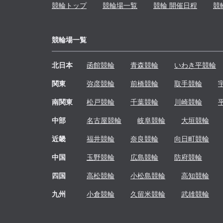
競輪トップ
競輪場一覧
競輪 開催日程
競
競輪場一覧
北日本
函館
競輪
青森
競輪
いわき平
競輪
関東
弥彦
競輪
前橋
競輪
取手
競輪
南関東
松戸
競輪
千葉
競輪
川崎
競輪
中部
名古屋
競輪
岐阜
競輪
大垣
競輪
近畿
福井
競輪
奈良
競輪
向日町
競輪
中国
玉野
競輪
広島
競輪
防府
競輪
四国
高松
競輪
小松島
競輪
高知
競輪
九州
小倉
競輪
久留米
競輪
武雄
競輪