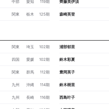
中部
愛知
119期
齊藤英伊須
関東
栃木
125期
森崎英登
関東
埼玉
102期
浦部郁里
四国
愛媛
102期
鈴木彩夏
関東
群馬
112期
豊岡英子
九州
沖縄
114期
鈴木樹里
九州
長崎
116期
西島叶子