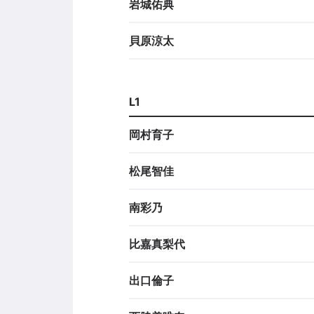
岩城佑典
貝原涼太
L1
岡村育子
松尾智佳
南彩乃
比嘉真梨代
出口倫子