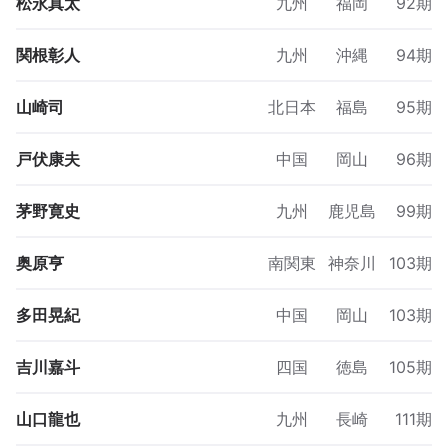
松永真太
九州
福岡
92期
関根彰人
九州
沖縄
94期
山崎司
北日本
福島
95期
戸伏康夫
中国
岡山
96期
茅野寛史
九州
鹿児島
99期
奥原亨
南関東
神奈川
103期
多田晃紀
中国
岡山
103期
吉川嘉斗
四国
徳島
105期
山口龍也
九州
長崎
111期