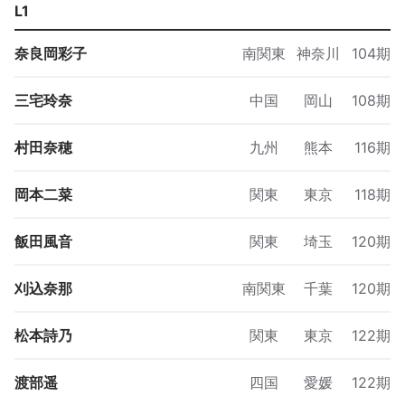
L1
奈良岡彩子
南関東
神奈川
104期
三宅玲奈
中国
岡山
108期
村田奈穂
九州
熊本
116期
岡本二菜
関東
東京
118期
飯田風音
関東
埼玉
120期
刈込奈那
南関東
千葉
120期
松本詩乃
関東
東京
122期
渡部遥
四国
愛媛
122期