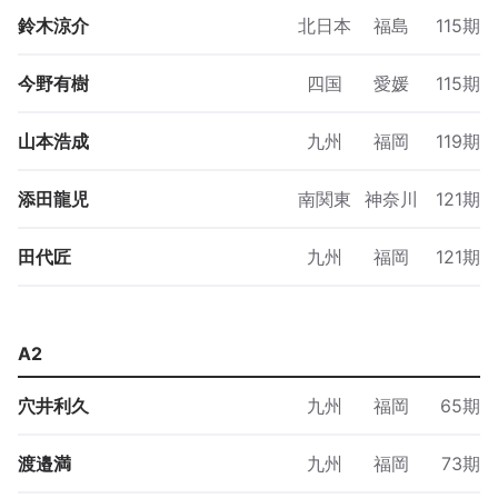
鈴木涼介
北日本
福島
115期
今野有樹
四国
愛媛
115期
山本浩成
九州
福岡
119期
添田龍児
南関東
神奈川
121期
田代匠
九州
福岡
121期
A2
穴井利久
九州
福岡
65期
渡邉満
九州
福岡
73期