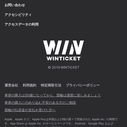
お問い合わせ
アクセシビリティ
アクセスデータの利用
© 2019 WINTICKET
運営会社
利用規約
特定商取引法
プライバシーポリシー
車券の購入は20歳になってから、競輪は適度に楽しみましょう
車券の購入にのめり込む不安のある方のご相談
競輪の払戻金の支払を受けた方へ
Apple、Apple ロゴ、Apple Payは米国および他の国々で登録された Apple Inc. の商標で
す。App Store は Apple Inc. のサービスマークです。 Android、Google Play および