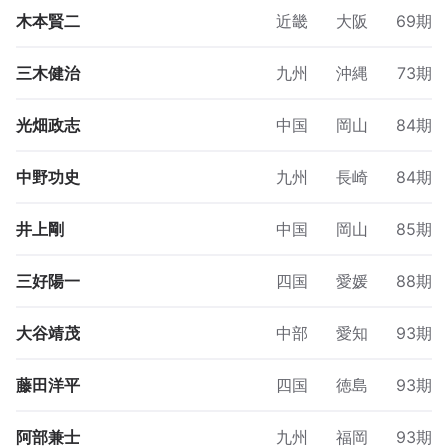
木本賢二
近畿
大阪
69期
三木健治
九州
沖縄
73期
光畑政志
中国
岡山
84期
中野功史
九州
長崎
84期
井上剛
中国
岡山
85期
三好陽一
四国
愛媛
88期
大谷靖茂
中部
愛知
93期
藤田洋平
四国
徳島
93期
阿部兼士
九州
福岡
93期