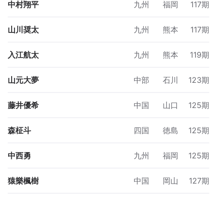
中村翔平
九州
福岡
117期
山川奨太
九州
熊本
117期
入江航太
九州
熊本
119期
山元大夢
中部
石川
123期
藤井優希
中国
山口
125期
森柾斗
四国
徳島
125期
中西勇
九州
福岡
125期
猿樂楓樹
中国
岡山
127期