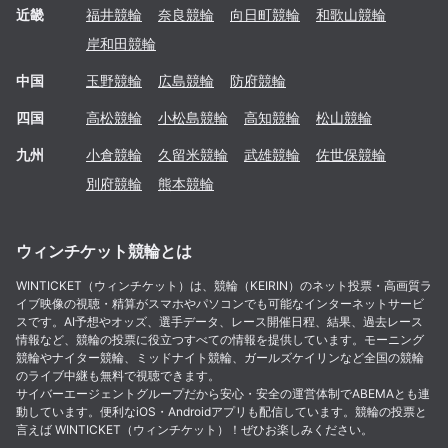
近畿
福井
競輪
奈良
競輪
向日町
競輪
和歌山
競輪
岸和田
競輪
中国
玉野
競輪
広島
競輪
防府
競輪
四国
高松
競輪
小松島
競輪
高知
競輪
松山
競輪
九州
小倉
競輪
久留米
競輪
武雄
競輪
佐世保
競輪
別府
競輪
熊本
競輪
ウィンチケット競輪とは
WINTICKET（ウィンチケット）は、競輪（KEIRIN）のネット投票・高画質ラ
イブ映像の視聴・精算がスマホやパソコンでも可能なインターネットサービ
スです。AI予想やオッズ、選手データ、レース開催日程、結果、過去レース
情報など、競輪の投票に役立つすべての情報を提供しています。モーニング
競輪やナイター競輪、ミッドナイト競輪、ガールズケイリンなど全国の競輪
のライブ中継も無料で視聴できます。
サイバーエージェントグループだから安心・安全の運営体制でABEMAとも連
動しています。便利なiOS・Androidアプリも配信しています。競輪の投票と
言えば WINTICKET（ウィンチケット）！ぜひお楽しみください。