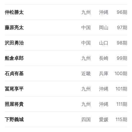
仲松勝太
九州
沖縄
96期
藤原亮太
中国
岡山
97期
沢田勇治
中国
山口
98期
船倉卓郎
九州
長崎
99期
石貞有基
近畿
兵庫
100期
冨尾享平
九州
沖縄
101期
照屋将貴
九州
沖縄
111期
下野義城
四国
愛媛
115期