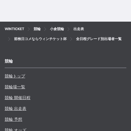
WINTICKET
競輪
小倉競輪
出走表
前検日コメならウィンチケット杯
全日程グレード別出場者一覧
競輪
競輪トップ
競輪場一覧
競輪 開催日程
競輪 出走表
競輪 予想
競輪 オッズ