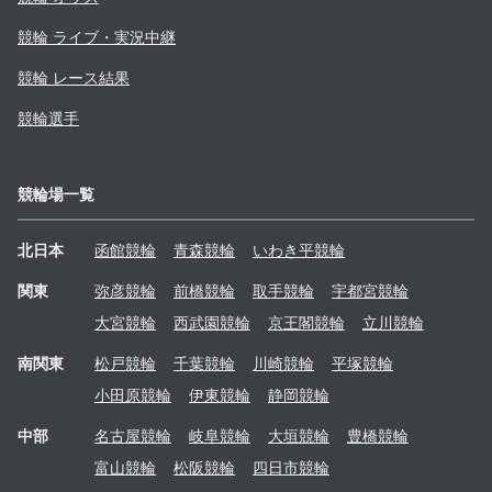
競輪 ライブ・実況中継
競輪 レース結果
競輪選手
競輪場一覧
北日本
函館
競輪
青森
競輪
いわき平
競輪
関東
弥彦
競輪
前橋
競輪
取手
競輪
宇都宮
競輪
大宮
競輪
西武園
競輪
京王閣
競輪
立川
競輪
南関東
松戸
競輪
千葉
競輪
川崎
競輪
平塚
競輪
小田原
競輪
伊東
競輪
静岡
競輪
中部
名古屋
競輪
岐阜
競輪
大垣
競輪
豊橋
競輪
富山
競輪
松阪
競輪
四日市
競輪