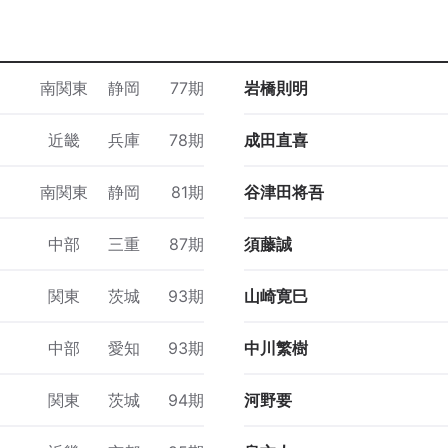
南関東
静岡
77期
岩橋則明
近畿
兵庫
78期
成田直喜
南関東
静岡
81期
谷津田将吾
中部
三重
87期
須藤誠
関東
茨城
93期
山崎寛巳
中部
愛知
93期
中川繁樹
関東
茨城
94期
河野要