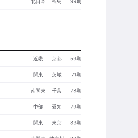
北日本
福島
99期
近畿
京都
59期
関東
茨城
71期
南関東
千葉
78期
中部
愛知
79期
関東
東京
83期