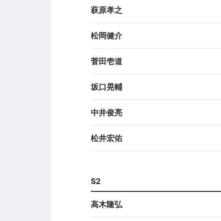
萩原孝之
松岡健介
菅田壱道
坂口晃輔
中井俊亮
松井宏佑
S2
高木隆弘