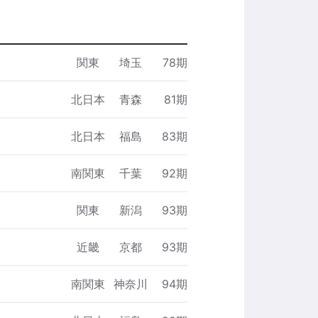
関東
埼玉
78期
北日本
青森
81期
北日本
福島
83期
南関東
千葉
92期
関東
新潟
93期
近畿
京都
93期
南関東
神奈川
94期