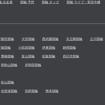
輪 出走表
競輪 予想
競輪 オッズ
競輪 ライブ・実況中継
宇都宮
競輪
大宮
競輪
西武園
競輪
京王閣
競輪
立川
競輪
平塚
競輪
小田原
競輪
伊東
競輪
静岡
競輪
豊橋
競輪
富山
競輪
松阪
競輪
四日市
競輪
和歌山
競輪
岸和田
競輪
松山
競輪
佐世保
競輪
別府
競輪
熊本
競輪