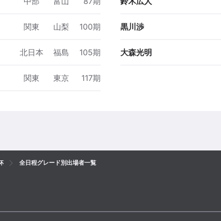
中部
富山
87期
鈴木広人
関東
山梨
100期
黒川渉
北日本
福島
105期
大森光明
関東
東京
117期
杯
全日程グレード別出場者一覧