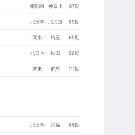
南関東
神奈川
87期
北日本
北海道
89期
関東
埼玉
95期
北日本
秋田
96期
関東
群馬
111期
北日本
福島
66期