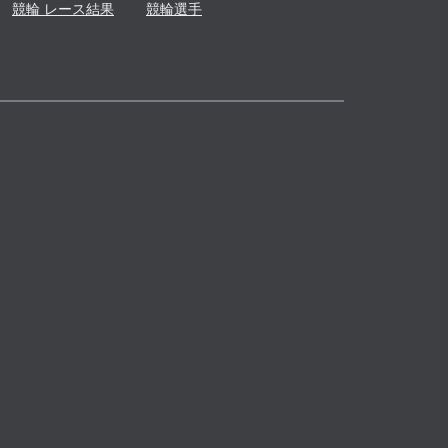
競輪 レース結果
競輪選手