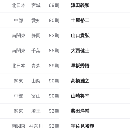
北日本
宮城
69期
澤田義和
中部
愛知
80期
土屋裕二
南関東
静岡
83期
山口貴弘
南関東
千葉
85期
大西健士
北日本
青森
89期
早坂秀悟
関東
山梨
90期
高橋雅之
中部
富山
90期
山崎将幸
関東
埼玉
92期
柴田洋輔
南関東
神奈川
92期
宇佐見裕輝