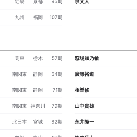
近畿
京都
95期
泉文人
九州
福岡
107期
関東
栃木
57期
窓場加乃敏
南関東
静岡
64期
廣瀬裕道
南関東
静岡
71期
相樂修
南関東
神奈川
79期
山中貴雄
北日本
宮城
82期
永井隆一