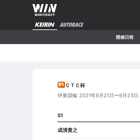
開催日程
ＣＴＣ杯
伊東
競輪
2021年9月21日
〜
9月23日
S1
成清貴之