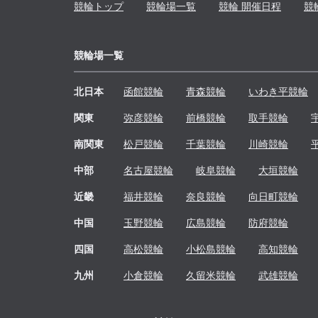
競輪トップ
競輪場一覧
競輪 開催日程
競
競輪場一覧
北日本
函館
競輪
青森
競輪
いわき平
競輪
関東
弥彦
競輪
前橋
競輪
取手
競輪
南関東
松戸
競輪
千葉
競輪
川崎
競輪
中部
名古屋
競輪
岐阜
競輪
大垣
競輪
近畿
福井
競輪
奈良
競輪
向日町
競輪
中国
玉野
競輪
広島
競輪
防府
競輪
四国
高松
競輪
小松島
競輪
高知
競輪
九州
小倉
競輪
久留米
競輪
武雄
競輪