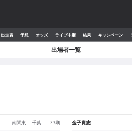
出走表
予想
オッズ
ライブ中継
結果
キャンペーン
出場者一覧
南関東
千葉
73期
金子貴志