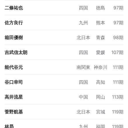
二條祐也
四国
徳島
97期
佐方良行
九州
熊本
97期
箱田優樹
北日本
青森
98期
吉武信太朗
四国
愛媛
107期
能代谷元
南関東
神奈川
111期
谷口幸司
四国
高知
111期
高井流星
中国
岡山
113期
菅野航基
北日本
宮城
119期
林昴
九州
福岡
119期