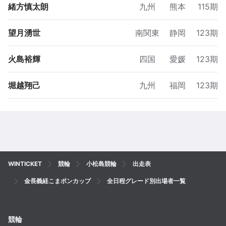
緒方慎太朗
九州
熊本
115期
望月湧世
南関東
静岡
123期
火島裕輝
四国
愛媛
123期
堀越翔己
九州
福岡
123期
WINTICKET
競輪
小松島競輪
出走表
金長義経こまポンカップ
全日程グレード別出場者一覧
競輪