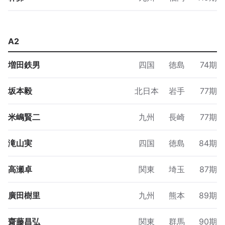
A2
増田鉄男
四国
徳島
74期
坂本毅
北日本
岩手
77期
米嶋賢二
九州
長崎
77期
滝山実
四国
徳島
84期
高瀬卓
関東
埼玉
87期
廣田樹里
九州
熊本
89期
齋藤昌弘
関東
群馬
90期