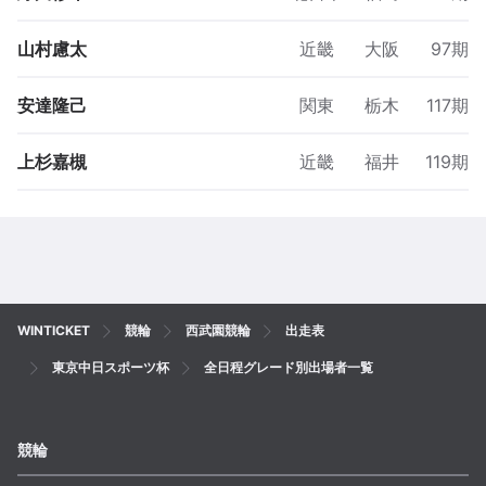
山村慮太
近畿
大阪
97期
安達隆己
関東
栃木
117期
上杉嘉槻
近畿
福井
119期
WINTICKET
競輪
西武園競輪
出走表
東京中日スポーツ杯
全日程グレード別出場者一覧
競輪