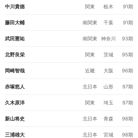
中川貴徳
関東
栃木
91期
藤田大輔
南関東
千葉
91期
武田憲祐
南関東
神奈川
93期
北野良栄
関東
茨城
95期
岡崎智哉
近畿
大阪
96期
赤塚悠人
北日本
山形
97期
久木原洋
関東
埼玉
97期
新山将史
北日本
青森
98期
三浦雄大
北日本
宮城
98期