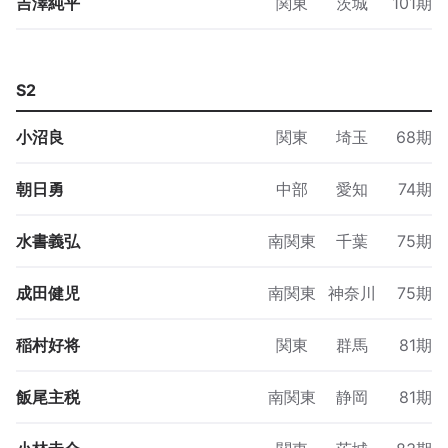
吉澤純平
関東
茨城
101期
S2
小沼良
関東
埼玉
68期
朝日勇
中部
愛知
74期
水書義弘
南関東
千葉
75期
成田健児
南関東
神奈川
75期
稲村好将
関東
群馬
81期
飯尾主税
南関東
静岡
81期