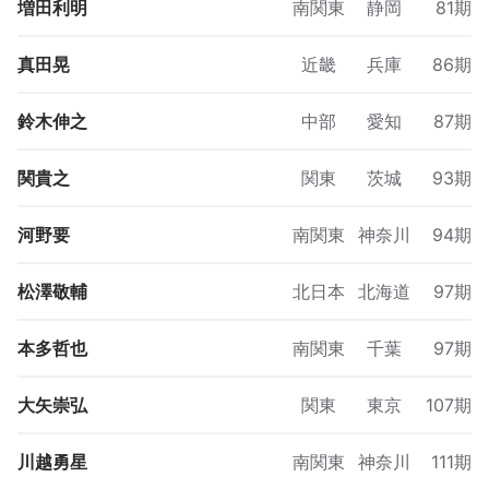
増田利明
南関東
静岡
81期
真田晃
近畿
兵庫
86期
鈴木伸之
中部
愛知
87期
関貴之
関東
茨城
93期
河野要
南関東
神奈川
94期
松澤敬輔
北日本
北海道
97期
本多哲也
南関東
千葉
97期
大矢崇弘
関東
東京
107期
川越勇星
南関東
神奈川
111期