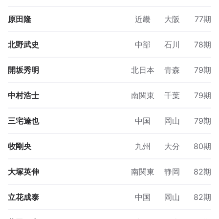
原田隆
近畿
大阪
77期
北野武史
中部
石川
78期
開坂秀明
北日本
青森
79期
中村浩士
南関東
千葉
79期
三宅達也
中国
岡山
79期
牧剛央
九州
大分
80期
大塚英伸
南関東
静岡
82期
立花成泰
中国
岡山
82期