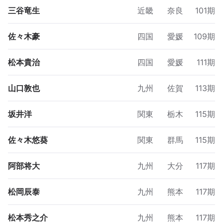
三谷竜生
近畿
奈良
101期
佐々木豪
四国
愛媛
109期
松本貴治
四国
愛媛
111期
山口敦也
九州
佐賀
113期
坂井洋
関東
栃木
115期
佐々木悠葵
関東
群馬
115期
阿部将大
九州
大分
117期
松岡辰泰
九州
熊本
117期
松本秀之介
九州
熊本
117期