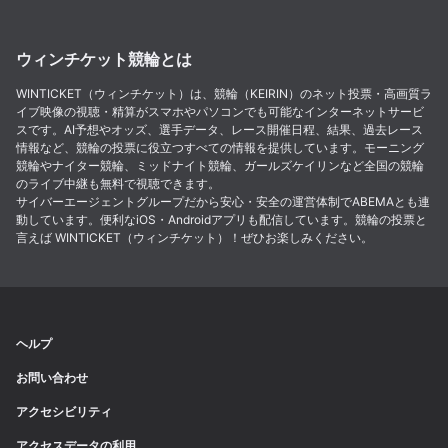
ウィンチケット競輪とは
WINTICKET（ウィンチケット）は、競輪（KEIRIN）のネット投票・高画質ラ
イブ映像の視聴・精算がスマホやパソコンでも可能なインターネットサービ
スです。AI予想やオッズ、選手データ、レース開催日程、結果、過去レース
情報など、競輪の投票に役立つすべての情報を提供しています。モーニング
競輪やナイター競輪、ミッドナイト競輪、ガールズケイリンなど全国の競輪
のライブ中継も無料で視聴できます。
サイバーエージェントグループだから安心・安全の運営体制でABEMAとも連
動しています。便利なiOS・Androidアプリも配信しています。競輪の投票と
言えば WINTICKET（ウィンチケット）！ぜひお楽しみください。
ヘルプ
お問い合わせ
アクセシビリティ
アクセスデータの利用