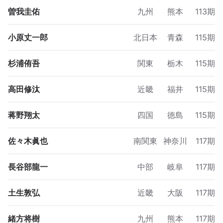
曽我圭佑
九州
熊本
113期
小原丈一郎
北日本
青森
115期
杉浦侑吾
関東
栃木
115期
高田修汰
近畿
福井
115期
蒋野翔太
四国
徳島
115期
佐々木眞也
南関東
神奈川
117期
長谷部龍一
中部
岐阜
117期
土生敦弘
近畿
大阪
117期
緒方将樹
九州
熊本
117期