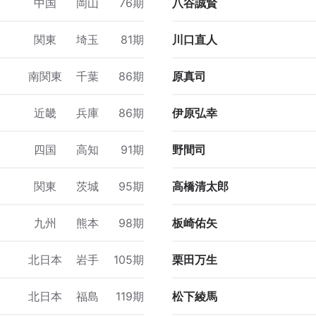
中国
岡山
76期
八谷誠賢
関東
埼玉
81期
川口直人
南関東
千葉
86期
原真司
近畿
兵庫
86期
伊原弘幸
四国
高知
91期
野間司
関東
茨城
95期
高橋清太郎
九州
熊本
98期
板崎佑矢
北日本
岩手
105期
栗田万生
北日本
福島
119期
松下綾馬