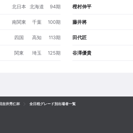
北日本
北海道
94期
樫村伸平
南関東
千葉
100期
藤井將
四国
高知
113期
田代匠
関東
埼玉
125期
谷澤優貴
回吉井秀仁杯
全日程グレード別出場者一覧