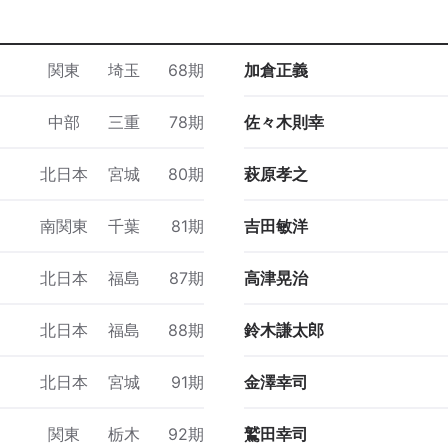
関東
埼玉
68期
加倉正義
中部
三重
78期
佐々木則幸
北日本
宮城
80期
萩原孝之
南関東
千葉
81期
吉田敏洋
北日本
福島
87期
高津晃治
北日本
福島
88期
鈴木謙太郎
北日本
宮城
91期
金澤幸司
関東
栃木
92期
鷲田幸司