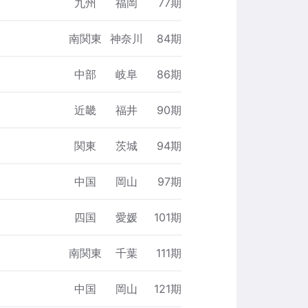
九州
福岡
77期
南関東
神奈川
84期
中部
岐阜
86期
近畿
福井
90期
関東
茨城
94期
中国
岡山
97期
四国
愛媛
101期
南関東
千葉
111期
中国
岡山
121期