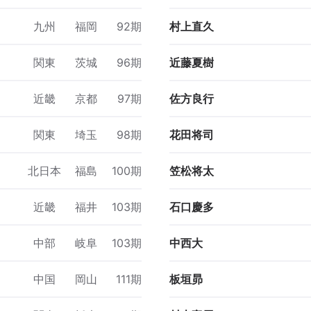
九州
福岡
92期
村上直久
関東
茨城
96期
近藤夏樹
近畿
京都
97期
佐方良行
関東
埼玉
98期
花田将司
北日本
福島
100期
笠松将太
近畿
福井
103期
石口慶多
中部
岐阜
103期
中西大
中国
岡山
111期
板垣昴