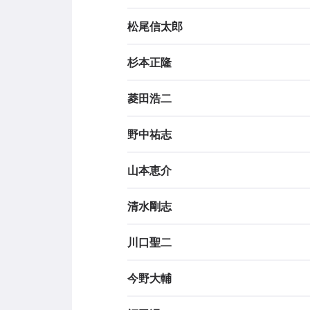
松尾信太郎
杉本正隆
菱田浩二
野中祐志
山本恵介
清水剛志
川口聖二
今野大輔