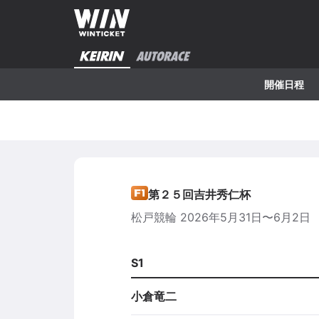
開催日程
第２５回吉井秀仁杯
松戸
競輪
2026年5月31日
〜
6月2日
S1
小倉竜二