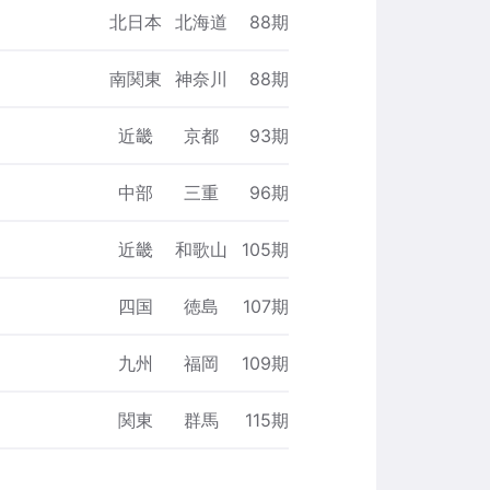
北日本
北海道
88期
南関東
神奈川
88期
近畿
京都
93期
中部
三重
96期
近畿
和歌山
105期
四国
徳島
107期
九州
福岡
109期
関東
群馬
115期